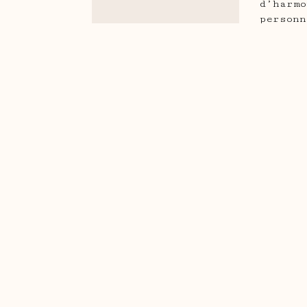
d’har
person
De plu
votre 
que vo
longév
Laisse
Fo
Mat
Co