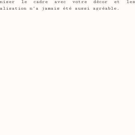
moniser le cadre avec votre décor et le
nalisation n’a jamais été aussi agréable.
s, le cadre est équipé d’œillets robustes, ce
chef-d’œuvre au mur en toute confiance. Que vo
us mettiez en valeur une seule image, notre c
ité.
z vos murs raconter des histoires…
rmat
10x15cm, 13x18cm, 15x20cm, 18x24cm, 20x3
30x45cm, 40x50cm, 40x60cm, 50x70cm
ériau
Plastique
uleur
Argent, Blanc, Noir, Or, Rouge