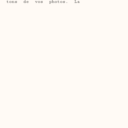
s tons de vos photos. La
 qui vous permet d’accrocher
us assembliez un mur d’art ou
adre vous assure stabilité et
0cm, 21x30cm, 24x30cm, 30x40cm,