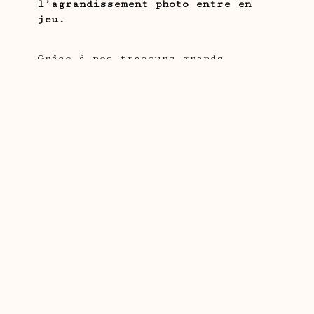
l’agrandissement photo entre en
jeu.
Grâce à nos traceurs grands
formats, à la pointe de la
technologie, nous sommes en mesure
de réaliser des impressions et des
épreuves professionnelles de la
plus haute qualité.
Avec une plus grande résistance à
la lumière, les tirages photo
poster conservent toute leur
beauté pendant des décennies. En
effet, les impressions réalisées
sur papier photo peuvent conserver
leur éclat pendant au moins
60 ans.